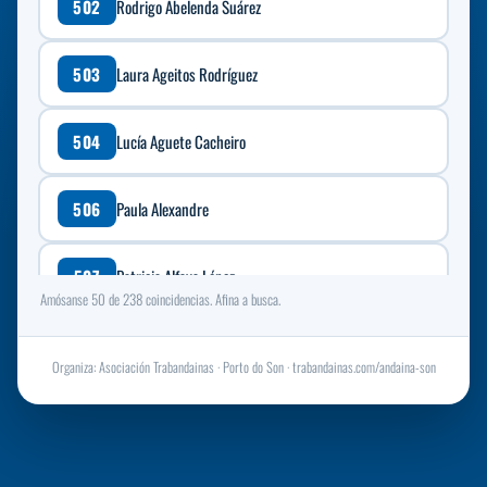
502
Rodrigo Abelenda Suárez
503
Laura Ageitos Rodríguez
504
Lucía Aguete Cacheiro
506
Paula Alexandre
507
Patricia Alfaya López
Amósanse 50 de 238 coincidencias. Afina a busca.
509
Daniel Alonso Gonzalez
Organiza: Asociación Trabandainas · Porto do Son · trabandainas.com/andaina-son
510
Maira Alonso Lema
511
Estrella Alonso Ventoso