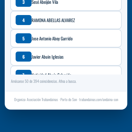
3
Sesé Abeijón Vila
4
RAMONA ABELLAS ALVAREZ
5
Jose Antonio Aboy Garrido
6
Javier Abuin Iglesias
7
Natividad Abuín Saborido
Amósanse 50 de 394 coincidencias. Afina a busca.
8
Monica AGRAFOJO MANTEIGA
Organiza: Asociación Trabandainas · Porto do Son · trabandainas.com/andaina-son
9
Jose Aguete Loira
10
Luís Miguel Albacete Garcia