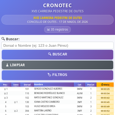
CRONOTEC
XVII CARREIRA PEDESTRE DE OUTES
XVII CARREIRA PEDESTRE DE OUTES
CONCELLO DE OUTES - 17 DE MAIOL DE 2026
📊 35 registros
🔍 Buscar:
🔍 BUSCAR
🧹 LIMPIAR
🏷️ FILTROS
Nombre
Pos.
↑
Sexo
Dorsal
Cat
PosCat
⏱️ Meta
SERGIO GONZALEZ ALBORES
🥇 1
101
INFM
1
00:03:25
BENIGNO RODRÍGUEZ BLANCO
🥈 2
110
ALVM
1
00:03:34
MATEO MARTINEZ GONZALEZ
🥉 3
102
INFM
2
00:03:42
XIANA CASTRO CAMBEIRO
4
🥇 1
130
INFF
1
00:03:45
HUGO MOLEDO BREA
5
103
INFM
3
00:03:49
MARTIÑA LARIÑO
6
🥈 2
394
INFF
2
00:03:52
LUCAS TRILLO MACEIRAS