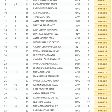
7
120
ALVM
2
00:03:52
PAOLA FIGUEIRAS TOREA
8
🥉 3
144
ALVF
1
00:03:53
PABLO NÚÑEZ GANDARA
9
116
ALVM
3
00:03:57
ASIER GONZALEZ
10
121
ALVM
4
00:03:58
THAIS MAYO ROO
11
4
147
ALVF
2
00:04:01
ANTÍA EIRAS RODRÍGUEZ
12
5
135
INFF
3
00:04:02
MARTINA BARBÉ MAYO
13
6
132
INFF
4
00:04:02
JULIA LESTÓN MARQUINA
14
7
131
INFF
5
00:04:03
LÚA FIGUEIRAS MARTÍNEZ
15
8
136
INFF
6
00:04:03
ANTÍA MOLEDO BREA
16
9
149
ALVF
3
00:04:07
MIGUEL BARREIRO CASTRO
17
114
ALVM
5
00:04:08
VALERIA CERNADAS OLVEIRA
18
10
134
INFF
7
00:04:13
MARCO RODRIGUEZ REGO
19
113
ALVM
6
00:04:16
LEO PEDROSA BLANCO
20
115
ALVM
7
00:04:16
CANDELA LÓPEZ GONZÁLEZ
21
11
145
ALVF
4
00:04:19
MATEO CADARSO PARDAL
22
104
INFM
4
00:04:20
LEONARDO RODRÍGUEZ SEIJAS
23
111
ALVM
8
00:04:22
MARÍA RÚA LAGO
24
12
142
ALVF
5
00:04:23
IZAN PRIEGUE FERNANDEZ
25
123
ALVM
9
00:04:28
MANUEL GALLARDO MAYO
26
119
ALVM
10
00:04:29
CARMEN BOQUETE RAMA
27
13
140
ALVF
6
00:04:30
JULIA BOQUETE RAMA
28
14
141
ALVF
7
00:04:32
ANTÓN BEIRO LESTON
29
117
ALVM
11
00:04:41
ALEXIA BARREIRO CASTRO
30
15
146
ALVF
8
00:04:44
NOEL RIAL SUÁREZ
31
118
ALVM
12
00:04:59
MARÍA EIRAS RODRÍGUEZ
32
16
151
ALVF
9
00:05:01
PABLO RAPOSO PÉREZ
33
122
ALVM
13
00:05:03