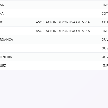
RÁN
INF
MA
CD
RO
ASOCIACION DEPORTIVA OLIMPIA
CD
ASOCIACIÓN DEPORTIVA OLIMPIA
INF
ARDANCA
XU
XU
TIÑEIRA
XU
GUEZ
INF