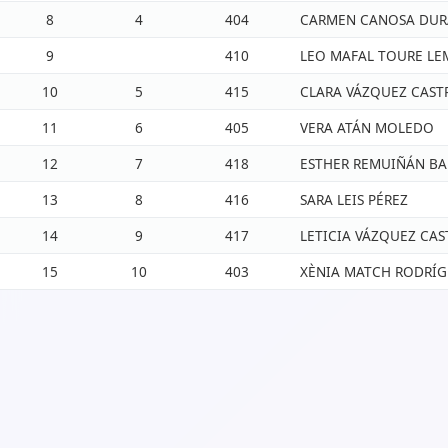
8
4
404
CARMEN CANOSA DU
9
410
LEO MAFAL TOURE LE
10
5
415
CLARA VÁZQUEZ CAST
11
6
405
VERA ATÁN MOLEDO
12
7
418
ESTHER REMUIÑÁN B
13
8
416
SARA LEIS PÉREZ
14
9
417
LETICIA VÁZQUEZ CAS
15
10
403
XÈNIA MATCH RODRÍ