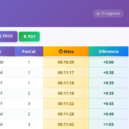
📊 15 registros
FILTROS
📄 PDF
t
PosCat
⏱️ Meta
Diferencia
TM
1
00:10:39
+0:00
FM
1
00:11:17
+0:38
TF
1
00:11:18
+0:39
TF
2
00:11:18
+0:39
TF
3
00:11:22
+0:43
FM
2
00:11:28
+0:49
FM
3
00:11:42
+1:03