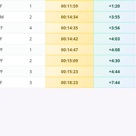
F
1
00:11:59
+1:20
TM
2
00:14:34
+3:55
TF
4
00:14:35
+3:56
F
2
00:14:42
+4:03
VF
1
00:14:47
+4:08
VF
2
00:15:09
+4:30
VF
3
00:15:23
+4:44
F
3
00:18:23
+7:44