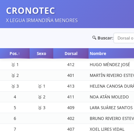
CRONOTEC
X LEGUA IRMANDIÑA MENORES
🔍 Buscar:
Pos.
↑
Sexo
Dorsal
Nombre
🥇 1
412
HUGO MÉNDEZ JOSÉ
🥈 2
401
MARTÍN RIVEIRO ESTE
🥉 3
🥇 1
413
HELENA CANOSA DUR
4
🥈 2
411
NOA ATÁN MOLEDO
5
🥉 3
409
LARA SUÁREZ SANTOS
6
402
BRUNO RIVEIRO ESTE
7
407
XOEL LIRES VIDAL