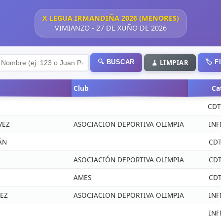
X LEGUA IRMANDIÑA 2026 (MENORES)
VIMIANZO - 27 DE XUÑO DE 2026
🔍 BUSCAR
🧹 LIMPIAR
🏷️ 
Club
Ca
CD
VEZ
ASOCIACION DEPORTIVA OLIMPIA
IN
ÁN
CD
ASOCIACIÓN DEPORTIVA OLIMPIA
CD
AMES
CD
VEZ
ASOCIACION DEPORTIVA OLIMPIA
IN
IN