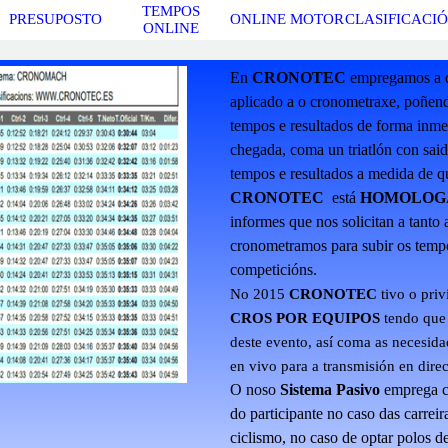
Skip menu
TEMPOS
PRESUPOSTO
ONLINE MOTOR
CLASIFICACI
ONLINE
En
CRONOTEC
empregamos a de
aplicado a o cronometraxe, poñend
tempos e resultados de forma inme
chegada, coma un triatlón con said
tempos e resultados a medida de q
CRONOTEC
está
HOMOLOG
informes que nos solicitan a tanto
cronometramos para subir os tempos
competicións.
No 2015
CRONOTEC
tivo o priv
CROS POR EQUIPOS
tendo que 
deste evento, así coma as necesida
en vivo para a transmisión en direc
O noso
S
istema Pasivo
emprega ch
do participante no caso das carrei
ciclismo, no caso de optar polos d