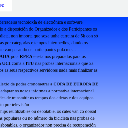
ÓNS
rradeira tecnoloxía de electrónica e software
o a disposición do Organizador e dos Participantes os
diata, non importa que sexa unha carreira de 5k con só
as por categorías e tempos intermedios, dando os
ue van pasando os participantes pola meta.
ADA
pola
RFEA
e estamos preparados para os
 a
UCI
coma a
ITU
nas probas internacionais que xa
 as seus respectivos servidores nada mais finalizar as
ilexio de poder cronometrar a
COPA DE EUROPA DE
adaptar os nosos informes a normativa internacional
des de transmitir os tempos dos atletas e dos equipos
to por televisión
ips reutilizables ou debotable, os cales van co dorsal
ras populares ou no número da bicicleta nas probas de
esbotables, o organizador non precisa da recuperación