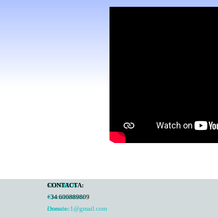
CONTACTA:
SERVIZOS
Cronometraxe
+34 600889809
Dorsais
cronotec1@gmail.com