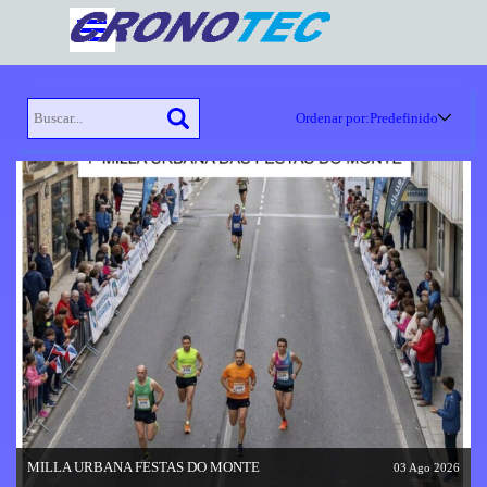
Vaya al Contenido
Saltar menú
Ordenar por:
Predefinido
Predefinido
Más reciente
Más antiguo
Título
MILLA URBANA FESTAS DO MONTE
03 Ago 2026